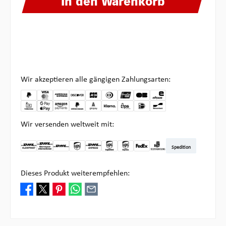
In den Warenkorb
Wir akzeptieren alle gängigen Zahlungsarten:
Wir versenden weltweit mit:
Spedition
DHL Kleinpaket DE
DHL Warenpost Int
DHL Paket
UPS Standard
DHL Express
UPS Expedited
UPS EXPRESS SAVER
FedEx
Abholung bei Multipick
Dieses Produkt weiterempfehlen: