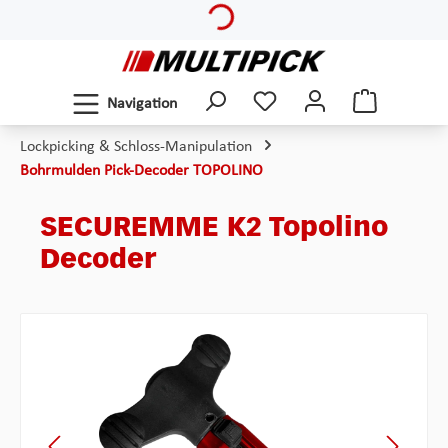
Zum Hauptinhalt springen
Navigation
Lockpicking & Schloss-Manipulation
Bohrmulden Pick-Decoder TOPOLINO
SECUREMME K2 Topolino
Decoder
Bildergalerie überspringen