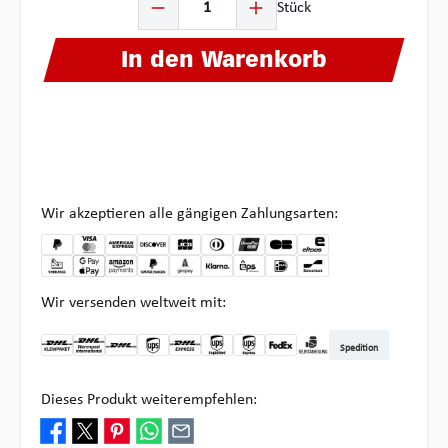
Stück
In den Warenkorb
Wir akzeptieren alle gängigen Zahlungsarten:
Wir versenden weltweit mit:
Spedition
DHL Kleinpaket DE
DHL Warenpost Int
DHL Paket
UPS Standard
DHL Express
UPS Expedited
UPS EXPRESS SAVER
FedEx
Abholung bei Multipick
Dieses Produkt weiterempfehlen: