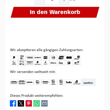
In den Warenkorb
Wir akzeptieren alle gängigen Zahlungsarten:
Wir versenden weltweit mit:
Spedition
DHL Kleinpaket DE
DHL Warenpost Int
DHL Paket
UPS Standard
DHL Express
UPS Expedited
UPS EXPRESS SAVER
FedEx
Abholung bei Multipick
Dieses Produkt weiterempfehlen: