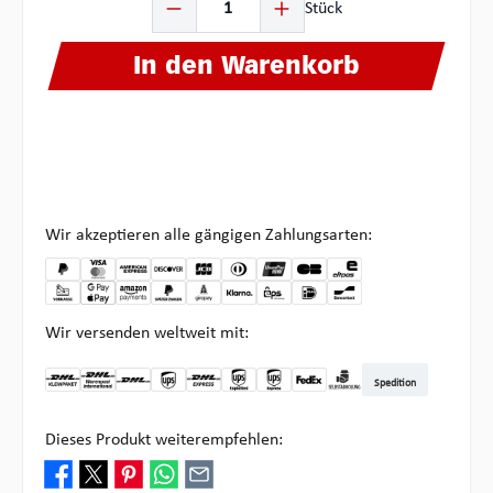
Stück
In den Warenkorb
Wir akzeptieren alle gängigen Zahlungsarten:
Wir versenden weltweit mit:
Spedition
DHL Kleinpaket DE
DHL Warenpost Int
DHL Paket
UPS Standard
DHL Express
UPS Expedited
UPS EXPRESS SAVER
FedEx
Abholung bei Multipick
Dieses Produkt weiterempfehlen: