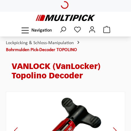
Loading...
Zum Hauptinhalt springen
Navigation
Lockpicking & Schloss-Manipulation
Bohrmulden Pick-Decoder TOPOLINO
VANLOCK (VanLocker)
Topolino Decoder
Bildergalerie überspringen